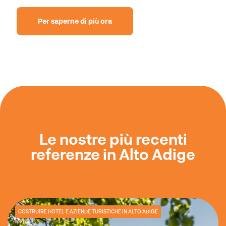
Per saperne di più ora
Le nostre più recenti
referenze in Alto Adige
COSTRUIRE HOTEL E AZIENDE TURISTICHE IN ALTO ADIGE